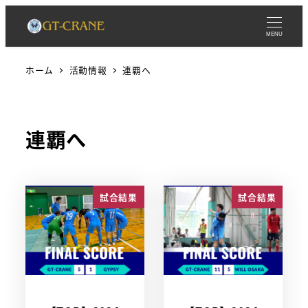
MENU
ホーム
活動情報
連覇へ
連覇へ
試合結果
試合結果