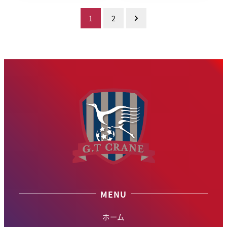
投
1
2
稿
の
ペ
ー
ジ
送
り
MENU
ホーム