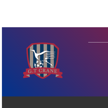
投
稿
の
ペ
ー
ジ
送
り